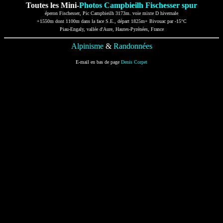
Toutes les Mini-
Photos Campbieilh Fischesser spur
éperon Fischesser, Pic Campbieilh 3173m. voie mixte D hivernale
+1550m dont 1100m dans la face S.E., départ 1825m+ Bivouac par -15°C
Piau-Engaly, vallée d'Aure, Hautes-Pyrénées, France
Alpinisme
&
Randonnées
E-mail en bas de page
Denis Corpet