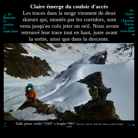
Claire émerge du couloir d'accès
05-
Les traces dans la neige viennent de deux
Claire-
← 05-
sur-
Branche-
skieurs qui, montés par les corridors, sont
l.Eperon-
G-
Traces-
couloir-
venu jusqu'au colu jeter un oeil. Nous avons
pas-
C-
retrouvé leur trace tout en haut, juste avant
nous.html
raide.html
➜
la sortie, ainsi que dans la descente.
←
Taille photo width="1500" x height="891"
Next pic: type ➜, swipe the screen or click up-right
>> ➜
<<
corner