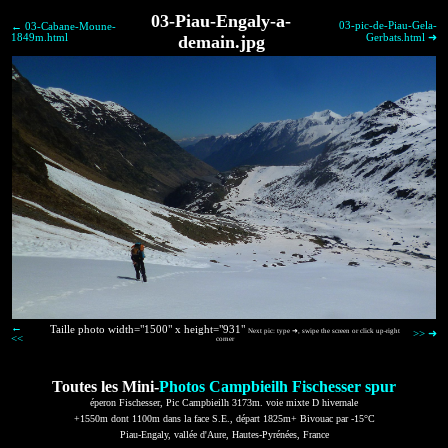
03-Piau-Engaly-a-
03-pic-de-Piau-Gela-
← 03-Cabane-Moune-
1849m.html
demain.jpg
Gerbats.html ➜
←
Taille photo width="1500" x height="931"
Next pic: type ➜, swipe the screen or click up-right
>> ➜
<<
corner
Toutes les Mini-
Photos Campbieilh Fischesser spur
éperon Fischesser, Pic Campbieilh 3173m. voie mixte D hivernale
+1550m dont 1100m dans la face S.E., départ 1825m+ Bivouac par -15°C
Piau-Engaly, vallée d'Aure, Hautes-Pyrénées, France