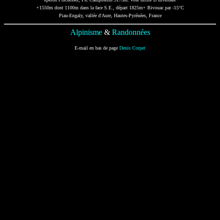
+1550m dont 1100m dans la face S.E., départ 1825m+ Bivouac par -15°C
Piau-Engaly, vallée d'Aure, Hautes-Pyrénées, France
Alpinisme
&
Randonnées
E-mail en bas de page
Denis Corpet