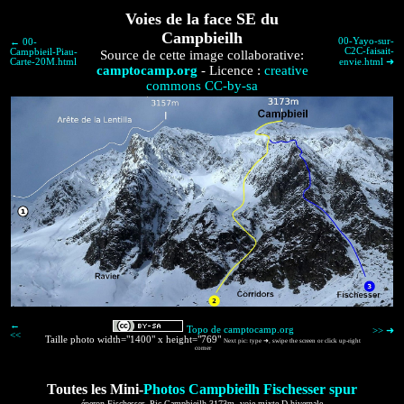
Voies de la face SE du
Campbieilh
00-Yayo-sur-
← 00-
C2C-faisait-
Campbieil-Piau-
Source de cette image collaborative:
Carte-20M.html
envie.html ➜
camptocamp.org
- Licence :
creative
commons CC-by-sa
←
Topo de camptocamp.org
>> ➜
<<
Taille photo width="1400" x height="769"
Next pic: type ➜, swipe the screen or click up-right
corner
Toutes les Mini-
Photos Campbieilh Fischesser spur
éperon Fischesser, Pic Campbieilh 3173m. voie mixte D hivernale