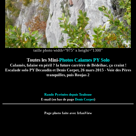
taille photo width="975" x height="1300"
Toutes les Mini-
Photos Calames PY Solo
Calamès, falaise en péril ? la future carrière de Bédeihac, ça craint !
Escalade solo PY Decaudin et Denis Corpet, 26 mars 2015 - Voie des Pères
tranquilles, puis Roujas 2
Rando Pyrénées depuis Toulouse
E-mail (en bas de page
Denis Corpet
)
Page photo faite avec IrfanView