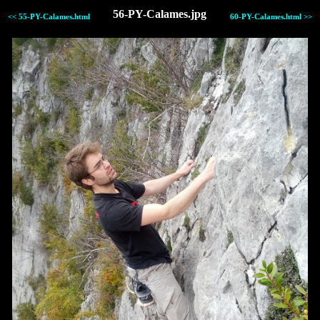
56-PY-Calames.jpg
<< 55-PY-Calames.html
60-PY-Calames.html >>