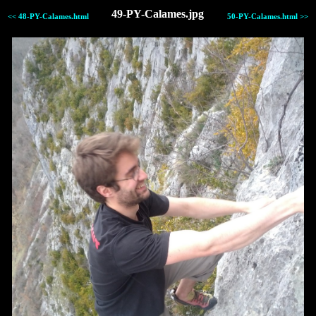
49-PY-Calames.jpg
<< 48-PY-Calames.html
50-PY-Calames.html >>