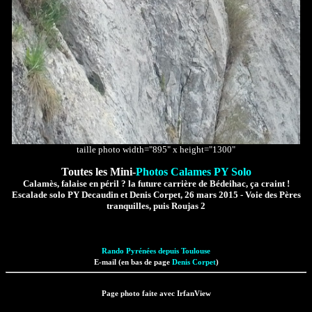
taille photo width="895" x height="1300"
Toutes les Mini-
Photos Calames PY Solo
Calamès, falaise en péril ? la future carrière de Bédeihac, ça craint !
Escalade solo PY Decaudin et Denis Corpet, 26 mars 2015 - Voie des Pères
tranquilles, puis Roujas 2
Rando Pyrénées depuis Toulouse
E-mail (en bas de page
Denis Corpet
)
Page photo faite avec IrfanView