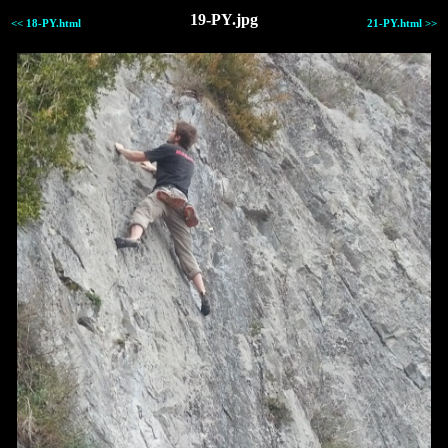
19-PY.jpg
<< 18-PY.html
21-PY.html >>