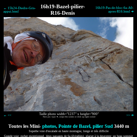
16h19-Bazel-pilier-
16h19-Pas-de-bloc-6a-A0-
← 15h24-Diedre-Gris-
appui.html
R16-Denis
apres-R16.html ➜
Taille photo width="1237" x height="900"
← <<
>> ➜
Next pic: type ➜, swipe the screen or click up-right corner
Toutes les Mini-
photos, Pointe de Bazel, pilier Sud
3440 m
Superbe voie d'escalade en haute montagne, longe et très difficile
Grande voie: rocher exceptionnel, deux passages de 6a (évitables), glacier à la deszcente: un beau sommet