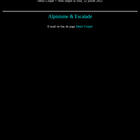
Denis Corpet + Noël Dupré la Tour, 22 juillet 2022
Alpinisme & Escalade
E-mail en bas de page
Denis Corpet