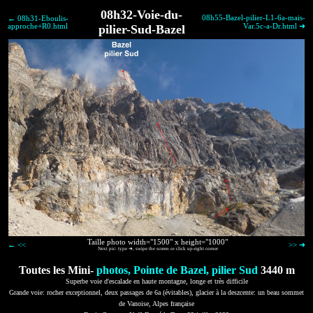
08h32-Voie-du-
08h55-Bazel-pilier-L1-6a-mais-
← 08h31-Eboulis-
approche+R0.html
pilier-Sud-Bazel
Var.5c-a-Dr.html ➜
Taille photo width="1500" x height="1000"
← <<
>> ➜
Next pic: type ➜, swipe the screen or click up-right corner
Toutes les Mini-
photos, Pointe de Bazel, pilier Sud
3440 m
Superbe voie d'escalade en haute montagne, longe et très difficile
Grande voie: rocher exceptionnel, deux passages de 6a (évitables), glacier à la deszcente: un beau sommet
de Vanoise, Alpes française