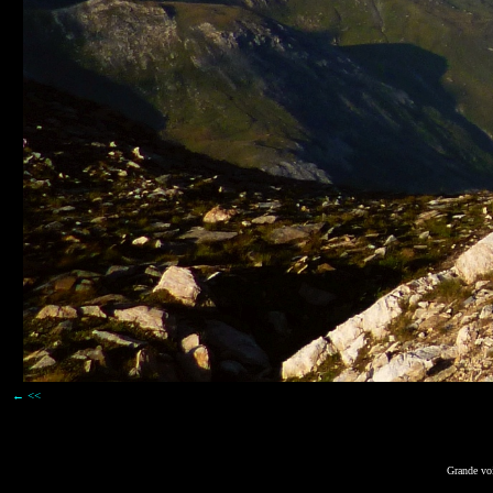
← <<
Grande voi