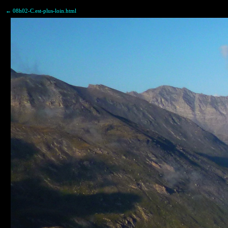
← 08h02-C.est-plus-loin.html