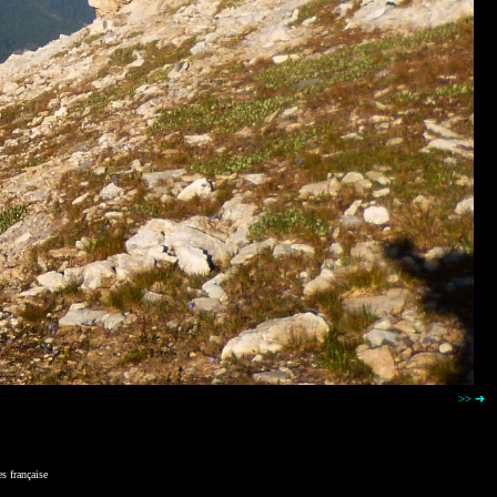
>> ➜
s française