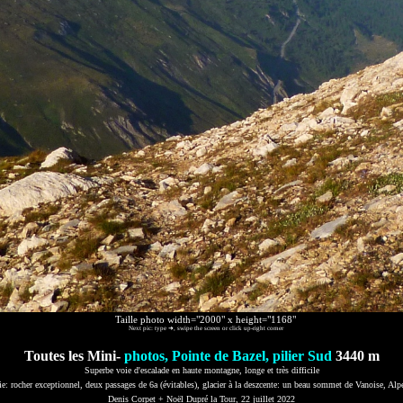
Taille photo width="2000" x height="1168"
Next pic: type ➜, swipe the screen or click up-right corner
Toutes les Mini-
photos, Pointe de Bazel, pilier Sud
3440 m
Superbe voie d'escalade en haute montagne, longe et très difficile
e: rocher exceptionnel, deux passages de 6a (évitables), glacier à la deszcente: un beau sommet de Vanoise, Alpe
Denis Corpet + Noël Dupré la Tour, 22 juillet 2022