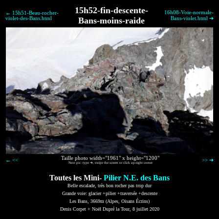
15h52-fin-descente-
16h08-Voie-normale-
← 15h51-Beau-rocher-
violet-des-Bans.html
Bans-moins-raide
Bans-violet.html ➜
Taille photo width="1961" x height="1200"
← <<
>> ➜
Next pic: type ➜, swipe the screen or click up-right corner
Toutes les Mini-
Pilier N.E. des Bans
Belle escalade, très bon rocher pas trop dur
Grande voie: glacier +pilier +traversée +descente
Les Bans, 3669m (Alpes, Oisans Écrins)
Denis Corpet + Noël Dupré la Tour, 8 juillet 2020