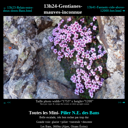
13h24-Gentianes-
13h41-Fantastic-ride-above-
← 13h23-Relais-entre-
deux-dents-Bans.html
mauves-inconnue
12000.feet.html ➜
Taille photo width="1753" x height="1200"
← <<
>> ➜
Next pic: type ➜, swipe the screen or click up-right corner
Toutes les Mini-
Pilier N.E. des Bans
Belle escalade, très bon rocher pas trop dur
Grande voie: glacier +pilier +traversée +descente
Les Bans, 3669m (Alpes, Oisans Écrins)