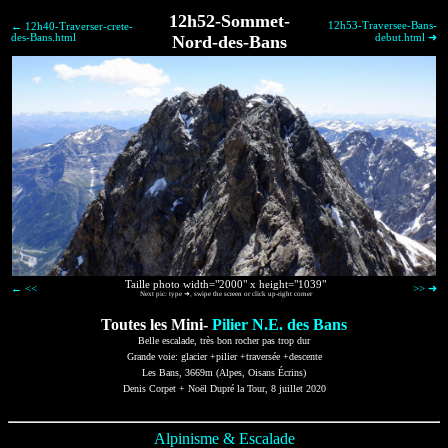
12h52-Sommet-
12h53-Traversee-Bans-
← 12h40-Traverser-crete-
des-Bans.html
Nord-des-Bans
debut.html ➜
Taille photo width="2000" x height="1039"
← <<
>> ➜
Next pic: type ➜, swipe the screen or click up-right corner
Toutes les Mini-
Pilier N.E. des Bans
Belle escalade, très bon rocher pas trop dur
Grande voie: glacier +pilier +traversée +descente
Les Bans, 3669m (Alpes, Oisans Écrins)
Denis Corpet + Noël Dupré la Tour, 8 juillet 2020
Alpinisme & Escalade