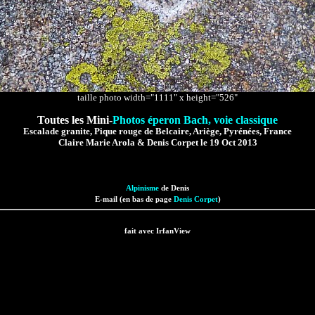
taille photo width="1111" x height="526"
Toutes les Mini-
Photos éperon Bach, voie classique
Escalade granite, Pique rouge de Belcaire, Ariège, Pyrénées, France
Claire Marie Arola & Denis Corpet le 19 Oct 2013
Alpinisme
de Denis
E-mail (en bas de page
Denis Corpet
)
fait avec IrfanView