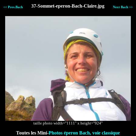
37-Sommet-eperon-Bach-Claire.jpg
<< Prev.Bach
Next Bach >>
taille photo width="1111" x height="924"
Toutes les Mini-
Photos éperon Bach, voie classique