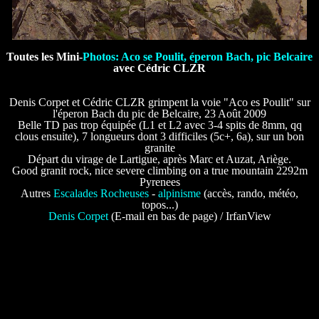
Toutes les Mini-
Photos: Aco se Poulit, éperon Bach, pic Belcaire
avec Cédric CLZR
Denis Corpet et Cédric CLZR grimpent la voie "Aco es Poulit" sur
l'éperon Bach du pic de Belcaire, 23 Août 2009
Belle TD pas trop équipée (L1 et L2 avec 3-4 spits de 8mm, qq
clous ensuite), 7 longueurs dont 3 difficiles (5c+, 6a), sur un bon
granite
Départ du virage de Lartigue, après Marc et Auzat, Ariège.
Good granit rock, nice severe climbing on a true mountain 2292m
Pyrenees
Autres
Escalades Rocheuses
-
alpinisme
(accès, rando, météo,
topos...)
Denis Corpet
(E-mail en bas de page) / IrfanView