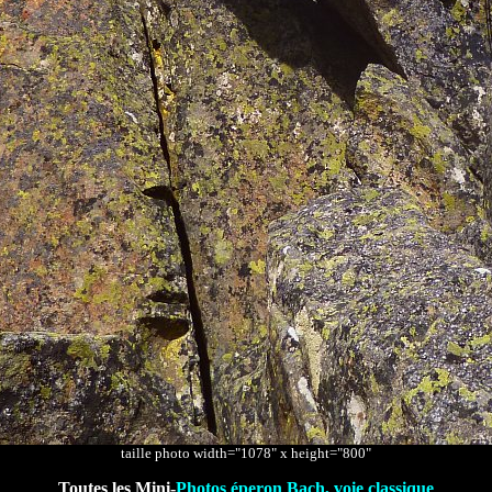
taille photo width="1078" x height="800"
Toutes les Mini-
Photos éperon Bach, voie classique