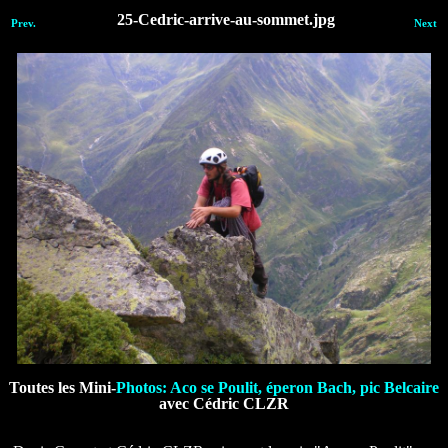
25-Cedric-arrive-au-sommet.jpg
Prev.
Next
Toutes les Mini-
Photos: Aco se Poulit, éperon Bach, pic Belcaire
avec Cédric CLZR