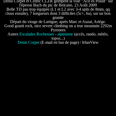
Denis Corpet et Cédric CLZR grimpent la voie "Aco es Poulit" sur
l'éperon Bach du pic de Belcaire, 23 Août 2009
Belle TD pas trop équipée (L1 et L2 avec 3-4 spits de 8mm, qq
clous ensuite), 7 longueurs dont 3 difficiles (5c+, 6a), sur un bon
granite
Départ du virage de Lartigue, après Marc et Auzat, Ariège.
Good granit rock, nice severe climbing on a true mountain 2292m
Pyrenees
Autres
Escalades Rocheuses
-
alpinisme
(accès, rando, météo,
topos...)
Denis Corpet
(E-mail en bas de page) / IrfanView