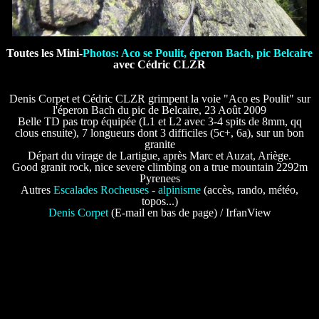
Toutes les Mini-
Photos: Aco se Poulit, éperon Bach, pic Belcaire
avec Cédric CLZR
Denis Corpet et Cédric CLZR grimpent la voie "Aco es Poulit" sur
l'éperon Bach du pic de Belcaire, 23 Août 2009
Belle TD pas trop équipée (L1 et L2 avec 3-4 spits de 8mm, qq
clous ensuite), 7 longueurs dont 3 difficiles (5c+, 6a), sur un bon
granite
Départ du virage de Lartigue, après Marc et Auzat, Ariège.
Good granit rock, nice severe climbing on a true mountain 2292m
Pyrenees
Autres
Escalades Rocheuses
-
alpinisme
(accès, rando, météo,
topos...)
Denis Corpet
(E-mail en bas de page) / IrfanView