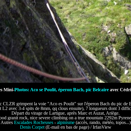
es Mini-
Photos: Aco se Poulit, éperon Bach, pic Belcaire
avec Cédr
c CLZR grimpent la voie "Aco es Poulit" sur l'éperon Bach du pic de 
 L2 avec 3-4 spits de 8mm, qq clous ensuite), 7 longueurs dont 3 diffici
Départ du virage de Lartigue, après Marc et Auzat, Ariège.
od granit rock, nice severe climbing on a true mountain 2292m Pyren
Autres
Escalades Rocheuses
-
alpinisme
(accès, rando, météo, topos...)
Denis Corpet
(E-mail en bas de page) / IrfanView