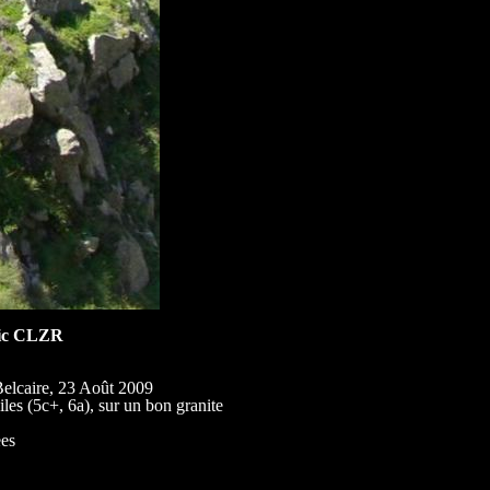
ic CLZR
Belcaire, 23 Août 2009
les (5c+, 6a), sur un bon granite
ees