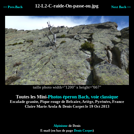
12-L2-C-raide-On-passe-ou.jpg
<< Prev.Bach
Next Bach >>
taille photo width="1200" x height="667"
Toutes les Mini-
Photos éperon Bach, voie classique
Escalade granite, Pique rouge de Belcaire, Ariège, Pyrénées, France
Claire Marie Arola & Denis Corpet le 19 Oct 2013
Alpinisme
de Denis
E-mail (en bas de page
Denis Corpet
)