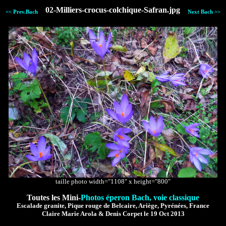
02-Milliers-crocus-colchique-Safran.jpg
<< Prev.Bach
Next Bach >>
taille photo width="1108" x height="800"
Toutes les Mini-
Photos éperon Bach, voie classique
Escalade granite, Pique rouge de Belcaire, Ariège, Pyrénées, France
Claire Marie Arola & Denis Corpet le 19 Oct 2013