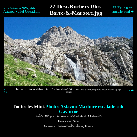
22-Desc.Rochers-Blcs-
22-Fleur-mais-
← 22-Arete-NW-petit-
Astazou-vudel-Ouest.html
Barre-&-Marbore.jpg
laquelle.html ➜
←
Taille photo width="1400" x height="745"
Next pic: type ➜, swipe the screen or click up-right
>> ➜
<<
corner
Toutes les Mini-
Photos Astazou Marboré escalade solo
Gavarnie
ArÃªte NO petit Astazou + ar.Nord pic du MarborÃ©
Escalade en Solo
Gavarnie, Hautes-PyrÃ©nÃ©es, France