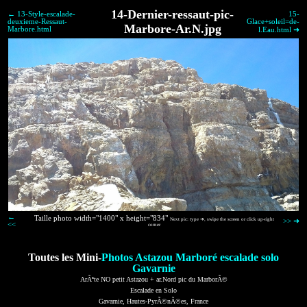
14-Dernier-ressaut-pic-
← 13-Style-escalade-
15-
deuxieme-Ressaut-
Glace+soleil=de-
Marbore-Ar.N.jpg
Marbore.html
l.Eau.html ➜
←
Taille photo width="1400" x height="834"
Next pic: type ➜, swipe the screen or click up-right
>> ➜
<<
corner
Toutes les Mini-
Photos Astazou Marboré escalade solo
Gavarnie
ArÃªte NO petit Astazou + ar.Nord pic du MarborÃ©
Escalade en Solo
Gavarnie, Hautes-PyrÃ©nÃ©es, France