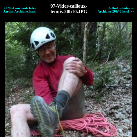
97-Vider-cailloux-
<< 96-Couchant-Tete-
98-Dodo-chateau-
tennis-20h10.JPG
Jardin-Archiane.html
Archiane-20h48.html >>