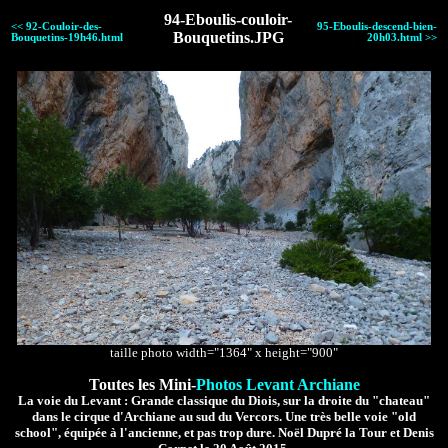
94-Eboulis-couloir-
<< 92-Couloir-des-
95-Eboulis-descend-bien-
Bouquetins.JPG
Bouquetins-19h46.html
20h03.html >>
taille photo width="1364" x height="900"
Toutes les Mini-
Photos Levant Archiane
La voie du Levant : Grande classique du Diois, sur la droite du "chateau"
dans le cirque d'Archiane au sud du Vercors. Une très belle voie "old
school", équipée à l'ancienne, et pas trop dure. Noël Dupré la Tour et Denis