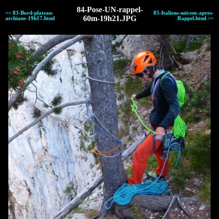
84-Pose-UN-rappel-
<< 83-Bord-plateau-
85-Italiens-suivent-apres-
60m-19h21.JPG
archiane-19h17.html
Rappel.html >>