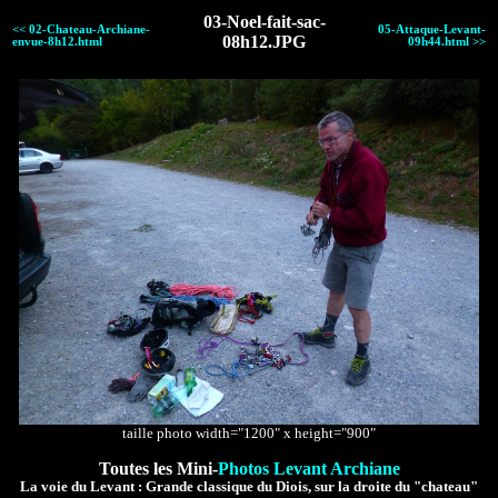
03-Noel-fait-sac-
<< 02-Chateau-Archiane-
05-Attaque-Levant-
08h12.JPG
envue-8h12.html
09h44.html >>
taille photo width="1200" x height="900"
Toutes les Mini-
Photos Levant Archiane
La voie du Levant : Grande classique du Diois, sur la droite du "chateau"