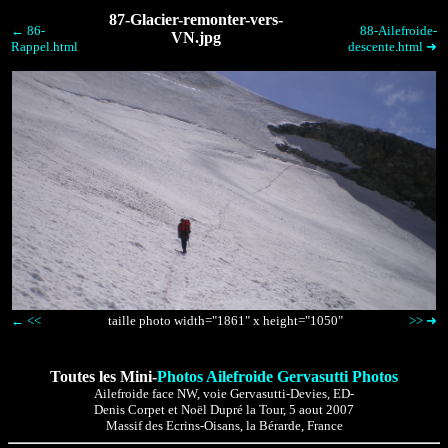
87-Glacier-remonter-vers-
← 86-
88-Ailefroide-
VN.jpg
Rappel.html
descente.html ➜
← <<
taille photo width="1861" x height="1050"
>> ➜
Toutes les Mini-
Photos Ailefroide Gervasutti Photos
Ailefroide face NW, voie Gervasutti-Devies, ED-
Denis Corpet et Noël Dupré la Tour, 5 aout 2007
Massif des Ecrins-Oisans, la Bérarde, France