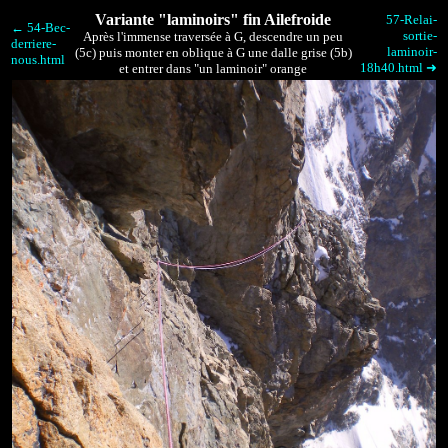
Variante "laminoirs" fin Ailefroide
57-Relai-
← 54-Bec-
sortie-
Après l'immense traversée à G, descendre un peu
derriere-
laminoir-
(5c) puis monter en oblique à G une dalle grise (5b)
nous.html
18h40.html ➜
et entrer dans "un laminoir" orange