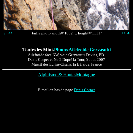
← <<
taille photo width="1002" x height="1111"
>> ➜
Toutes les Mini-
Photos Ailefroide Gervasutti
Ailefroide face NW, voie Gervasutti-Devies, ED-
Denis Corpet et Noël Dupré la Tour, 5 aout 2007
Massif des Ecrins-Oisans, la Bérarde, France
Alpinisme & Haute-Montagne
E-mail en bas de page
Denis Corpet