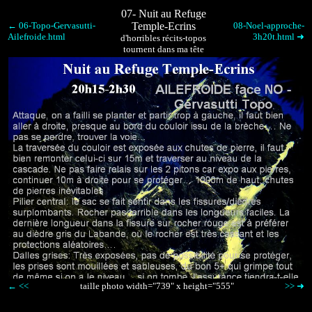
07- Nuit au Refuge
← 06-Topo-Gervasutti-
Temple-Ecrins
08-Noel-approche-
Ailefroide.html
3h20t.html ➜
d'horribles récits-topos
tournent dans ma tête
← <<
taille photo width="739" x height="555"
>> ➜