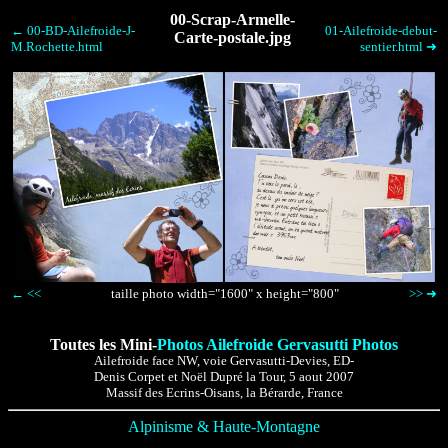
00-Scrap-Armelle-
← 00-BD-Ailefroide-J-
01-Ailefroide-debut-
Carte-postale.jpg
M.Rochette.html
sentier.html ➜
← <<
taille photo width="1600" x height="800"
>> ➜
Toutes les Mini-
Photos Ailefroide Gervasutti Photos
Ailefroide face NW, voie Gervasutti-Devies, ED-
Denis Corpet et Noël Dupré la Tour, 5 aout 2007
Massif des Ecrins-Oisans, la Bérarde, France
Alpinisme & Haute-Montagne