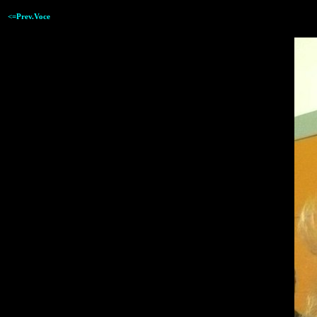
<=Prev.Voce