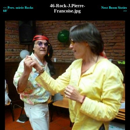
46-Rock-J.Pierre-
<< Prev. soirée Rocks
Next Boom Sixties
Francoise.jpg
60'
>>