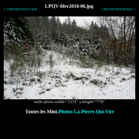
LPQV-6fev2018-06.jpg
<< LPQV-6fev2018-05.html
LPQV-6fev2018-08.html >>
taille photo width="1231" x height="776"
Toutes les Mini-
Photos La-Pierre-Qui-Vire